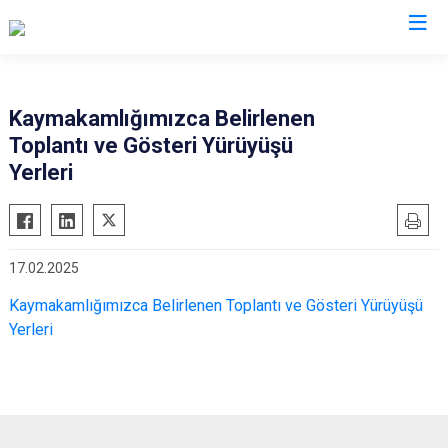
Kastamonu
Kaymakamlığımızca Belirlenen
Toplantı ve Gösteri Yürüyüşü
Abana
Hanönü
Yerleri
Ağlı
İhsangazi
Araç
İnebolu
Azdavay
Küre
17.02.2025
Bozkurt
Pınarbaşı
Kaymakamlığımızca Belirlenen Toplantı ve Gösteri Yürüyüşü
Çatalzeytin
Şenpazar
Yerleri
Cide
Seydiler
Daday
Taşköprü
Devrekani
Tosya
Doğanyurt