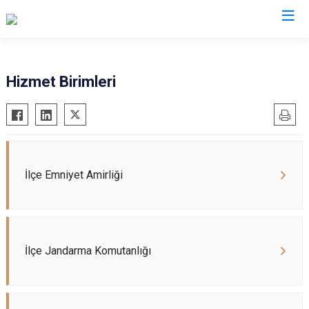
Kastamonu
Hizmet Birimleri
Abana
Hanönü
Ağlı
İhsangazi
Araç
İnebolu
Azdavay
Küre
İlçe Emniyet Amirliği
Bozkurt
Pınarbaşı
Çatalzeytin
Şenpazar
Cide
Seydiler
İlçe Jandarma Komutanlığı
Daday
Taşköprü
Devrekani
Tosya
Doğanyurt