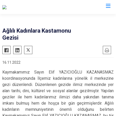
Kastamonu
Ağlılı Kadınlara Kastamonu
Gezisi
Abana
Hanönü
Ağlı
İhsangazi
Araç
İnebolu
16.11.2022
Azdavay
Küre
Kaymakamımız Sayın Elif YAZICIOĞLU KAZANASMAZ
Bozkurt
Pınarbaşı
koordinasyonunda İlçemiz kadınlarına yönelik il merkezine
Çatalzeytin
Şenpazar
gezi düzenlendi. Düzenlenen gezide ilimiz merkezinde yer
Cide
Seydiler
alan tarihi, dini, kültürel ve sosyal alanlar gezilmiştir. Yapılan
Daday
geziler ile hem kadınlarımız ilimizi daha yakından tanıma
Taşköprü
imkanı bulmuş hem de hoşça bir gün geçirmişlerdir. Ağlılı
Devrekani
Tosya
kadınların memnuniyetinin önemli olduğunu belirten
Doğanyurt
Kaymakamımız Sayın Elif YAZICIOĞLU KAZANASMAZ, bu tür