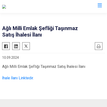
Kastamonu
Ağlı Milli Emlak Şefliği Taşınmaz
Satış İhalesi İlanı
Abana
Hanönü
Ağlı
İhsangazi
Araç
İnebolu
10.09.2024
Azdavay
Küre
Ağlı Milli Emlak Şefliği Taşınmaz Satış İhalesi İlanı
Bozkurt
Pınarbaşı
Çatalzeytin
Şenpazar
İhale İlanı Linktedir.
Cide
Seydiler
Daday
Taşköprü
Devrekani
Tosya
Doğanyurt